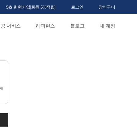
5초 회원가입[회원 5%적립]
로그인
장바구니
공 서비스
레퍼런스
블로그
내 계정