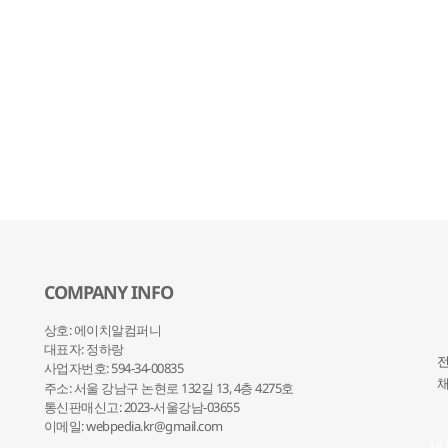
COMPANY INFO
상호: 에이치알컴퍼니
대표자: 정하랑
전
사업자번호: 594-34-00835
채
주소: 서울 강남구 논현로 132
길 13, 4층 4275호
통신판매신고: 2023-서울강남-03655
이메일: webpedia.kr@gmail.com
채