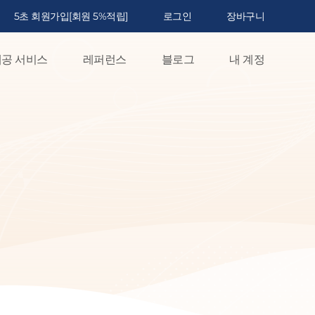
5초 회원가입[회원 5%적립]
로그인
장바구니
공 서비스
레퍼런스
블로그
내 계정