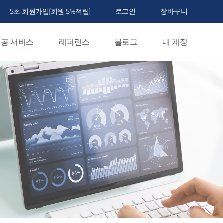
5초 회원가입[회원 5%적립]
로그인
장바구니
공 서비스
레퍼런스
블로그
내 계정