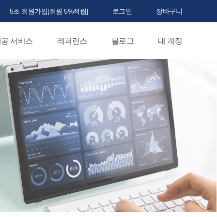
5초 회원가입[회원 5%적립]
로그인
장바구니
공 서비스
레퍼런스
블로그
내 계정