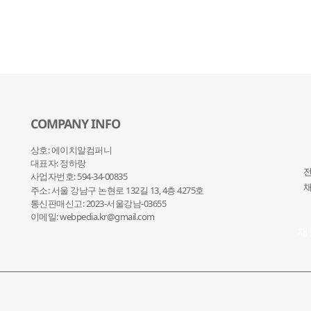
COMPANY INFO
상호: 에이치알컴퍼니
대표자: 정하랑
전
사업자번호: 594-34-00835
채
주소: 서울 강남구 논현로 132
길 13, 4층 4275호
통신판매신고: 2023-서울강남-03655
이메일: webpedia.kr@gmail.com
채