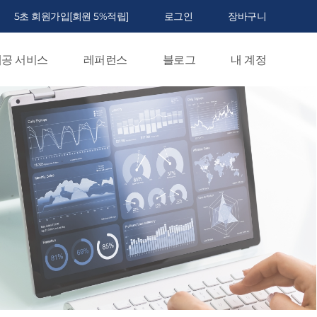
5초 회원가입[회원 5%적립]
로그인
장바구니
공 서비스
레퍼런스
블로그
내 계정