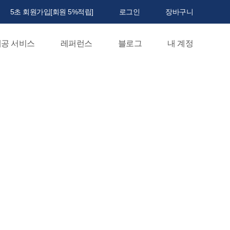
5초 회원가입[회원 5%적립]
로그인
장바구니
공 서비스
레퍼런스
블로그
내 계정